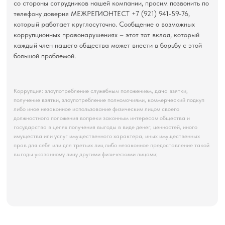
со стороны сотрудников нашей компании, просим позвонить по
телефону доверия МЕЖРЕГИОНТЕСТ +7 (921) 941-59-76,
который работает круглосуточно. Сообщение о возможных
коррупционных правонарушениях – этот тот вклад, который
каждый член нашего общества может внести в борьбу с этой
большой проблемой.
Коррупция: злоупотребление служебным положением, дача взятки,
получение взятки, злоупотребление полномочиями, коммерческий подкуп
либо иное незаконное использование физическим лицом своего
должностного положения вопреки законным интересам общества и
государства в целях получения выгоды в виде денег, ценностей, иного
имущества или услуг имущественного характера, иных имущественных
прав для себя или для третьих лиц либо незаконное предоставление такой
выгоды указанному лицу другими физическими лицами;