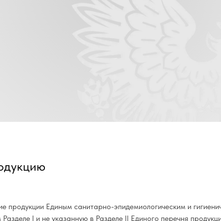
одукцию
ие продукции Единым санитарно-эпидемиологическим и гигиени
Разделе I и не указанную в Разделе II Единого перечня проду