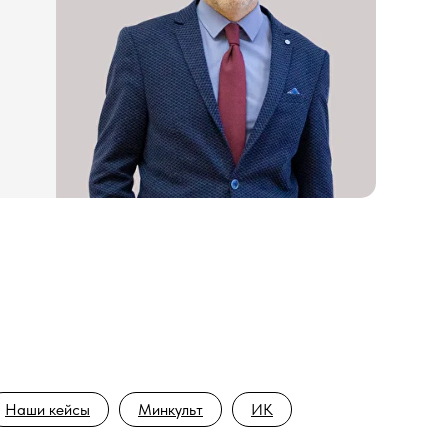
Наши кейсы
Минкульт
ИК