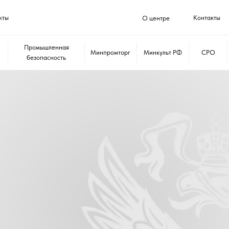
кты
Контакты
О центре
Промышленная
Минпромторг
Минкульт РФ
СРО
безопасность