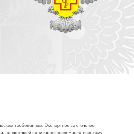
ческим требованиям. Экспертное заключение
кции, подлежащей санитарно-эпидемиологическому