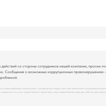
ых действий со стороны сотрудников нашей компании, просим
очно. Сообщение о возможных коррупционных правонарушениях –
проблемой.
ятки, злоупотребление полномочиями, коммерческий подкуп либо иное незаконное использование физ
ого имущества или услуг имущественного характера, иных имущественных прав для себя или для треть