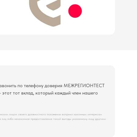
 позвонить по телефону доверия МЕЖРЕГИОНТЕСТ
 этот тот вклад, который каждый член нашего
ическим лицом своего должностного положения вопреки законным интересам
их лиц либо незаконное предоставление такой выгоды указанному лицу другими