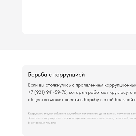
Борьба с коррупцией
Если вы столкнулись с проявлением коррупционн
+7 (921) 941-59-76, который работает круглосут
общества может внести в борьбу с этой большой 
Коррупция: злоупотребление служебным положением, дача взятки, получение вз
общества и государства в целях получения выгоды в виде денег, ценностей, ин
физическими лицами;