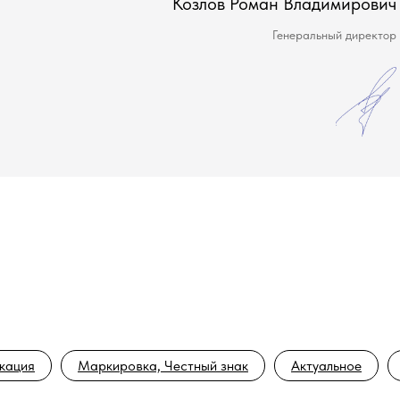
Козлов Роман Владимирович
Генеральный директор
кация
Маркировка, Честный знак
Актуальное